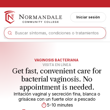
Ir al contenido principal
Iniciar sesión
VAGINOSIS BACTERIANA
VISITA EN LÍNEA
Get fast, convenient care for
bacterial vaginosis. No
appointment is needed.
Irritación vaginal y secreción fina, blanca o
grisácea con un fuerte olor a pescado
5-10 minutes